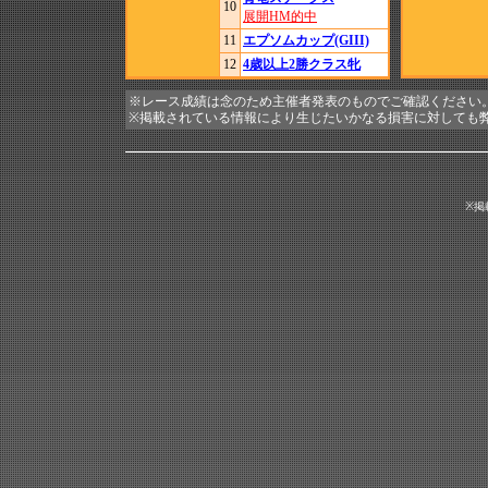
10
展開HM的中
11
エプソムカップ(GIII)
12
4歳以上2勝クラス牝
※レース成績は念のため主催者発表のものでご確認ください
※掲載されている情報により生じたいかなる損害に対しても
※掲