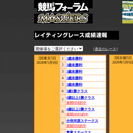
［
過去のレース
］
3回京都5日
2回東京5日
1
3歳未勝利
2026年5月9
2026年5月9日
2
3歳未勝利
3
3歳未勝利
4
3歳未勝利
5
3歳未勝利
6
3歳1勝クラス
4歳以上1勝クラス
7
展開HM的中
4歳以上2勝クラス
8
展開HMS的中
分倍河原ステークス
9
展開HM的中
青竜ステークス