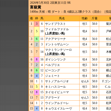
2026年5月30日 2回東京11日 9R
富嶽賞
1400m 天候：晴 ダート：良 4歳以上2勝クラス（混合）［指
着
枠
馬
馬名
性齢
斤量
1
3
6
サンドブラスト
牡5
58.0
菊
フィドルファドル
2
5
10
牝4
56.0
戸
(上昇度狙い馬)
3
6
11
アクアマリーナ
牝4
56.0
松
4
2
3
ドントゥザムーン
牡4
58.0
菅
マクミランテソーロ
5
7
14
牡5
58.0
木
(上昇度狙い馬)
6
8
16
ダイシンリンク
牡4
58.0
北
7
2
4
ベルブリエ
牝5
56.0
岩
8
6
12
ビーコング
牡5
58.0
横
9
4
7
ジェミート
牡4
58.0
横
10
1
1
サトノアルペジオ
せん6
58.0
F.ゴ
11
5
9
キミハスコール
牡5
58.0
C.
12
8
15
タイセイピューマ
牡5
58.0
石
13
7
13
アグラード
せん5
58.0
杉
14
1
2
ウインアルドーレ
牡5
58.0
松
15
4
8
キョウエイスレーヴ
牡4
58.0
長