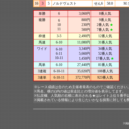
16
3
5
ノルドヴェスト
せん6
58.0
M
単勝
6
3,060円
8番人気
複勝
800円
9番人気
6
10
230円
2番人気
★
11
500円
7番人気
★
枠連
3-5
2,490円
12番人気
馬連
6-10
11,080円
31番人気
ワイド
3,340円
34番人気
6-10
6-11
5,660円
52番人気
10-11
1,450円
17番人気
★
馬単
6-10
27,440円
81番人気
3連複
6-10-11
35,020円
108番人気
3連単
6-10-11
372,770円
923番人気
※レース成績は念のため主催者発表のものでご確認ください
※馬名、横の()内の値は前走比との増分値を表示してます。
※払戻欄、人気順の右横に表示される★はレイト上位５番手
※掲載されている情報により生じたいかなる損害に対しても
※掲