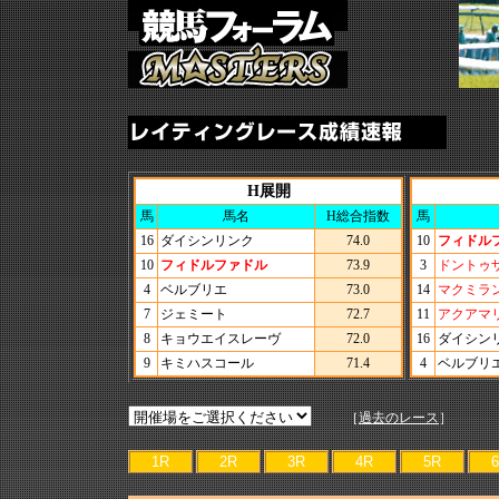
H展開
馬
馬名
H総合指数
馬
16
ダイシンリンク
74.0
10
フィドル
10
フィドルファドル
73.9
3
ドントゥ
4
ベルブリエ
73.0
14
マクミラ
7
ジェミート
72.7
11
アクアマ
8
キョウエイスレーヴ
72.0
16
ダイシン
9
キミハスコール
71.4
4
ベルブリ
［
過去のレース
］