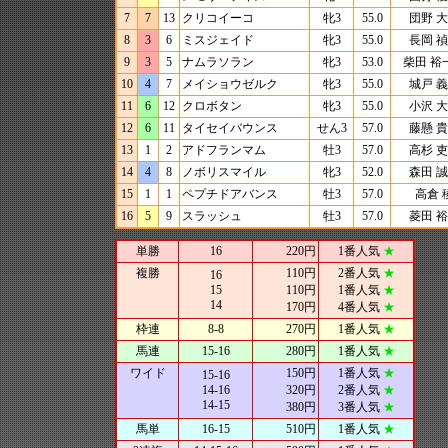
7
7
13
クリコイーコ
牝3
55.0
団野 
8
3
6
ミスジェイド
牝3
55.0
長岡 
9
3
5
ナムラソラン
牝3
53.0
柴田 裕
10
4
7
メイショウゼルク
牝3
55.0
城戸 
11
6
12
クロボタン
牝3
55.0
小沢 
12
6
11
タイセイバウンス
せん3
57.0
藤懸 
13
1
2
アドフランマム
牡3
57.0
高杉 
14
4
8
ノボリスマイル
牝3
52.0
森田 
15
1
1
ペプチドアバンス
牡3
57.0
高倉 
16
5
9
スラッシュ
牡3
57.0
菱田 
単勝
16
220円
1番人気
★
複勝
110円
2番人気
★
16
15
110円
1番人気
★
14
170円
4番人気
★
枠連
8-8
270円
1番人気
★
馬連
15-16
280円
1番人気
★
ワイド
150円
1番人気
★
15-16
14-16
320円
2番人気
★
14-15
380円
3番人気
★
馬単
16-15
510円
1番人気
★