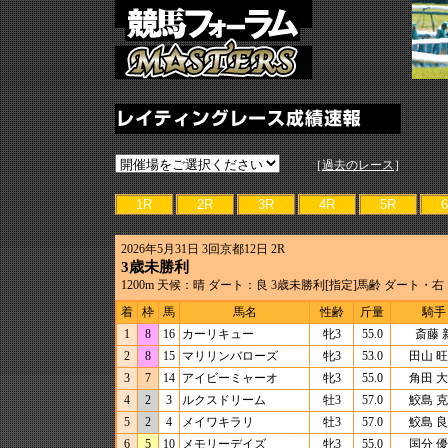
［
過去のレース
］
2026年5月31日 3回京都12日 2R
3歳未勝利
1200m 天候：晴 ダート：良 3歳未勝利[指定]馬齢 ダート・右
着
枠
馬
馬名
性齢
斤量
騎手
1
8
16
カーリキュー
牝3
55.0
斎藤 
2
8
15
マリリンバローズ
牝3
53.0
田山 
3
7
14
アイビーミャーオ
牝3
55.0
角田 
4
2
3
ルクスドリーム
牡3
57.0
鮫島 
5
2
4
メイワキラリ
牡3
57.0
鮫島 
6
5
10
メモリーデイズ
牝3
55.0
国分 