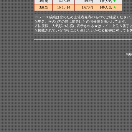
3連複
14-15-16
590円
1番人気
★
3連単
16-15-14
1,670円
1番人気
★
※レース成績は念のため主催者発表のものでご確認ください
※馬名、横の()内の値は前走比との増分値を表示してます。
※払戻欄、人気順の右横に表示される★はレイト上位５番手
※掲載されている情報により生じたいかなる損害に対しても
※掲