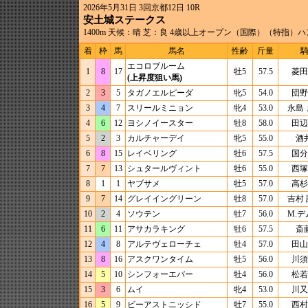
2026年5月31日 3回京都12日 10R
安土城ステークス
1400m 天候：晴 芝：良 4歳以上オープン（国際）（特指）ハ
着
枠
馬
馬名
性齢
斤量
エコロブルーム
1
8
17
牡5
57.5
菱田
(上昇度狙い馬)
2
3
5
タガノエルピーダ
牝5
54.0
団野
3
4
7
スリールミニョン
牝4
53.0
永島
4
6
12
ヨシノイースター
牡8
58.0
田辺
5
2
3
カルチャーデイ
牝5
55.0
酒
6
8
15
レイベリング
牡6
57.5
国分
7
7
13
シュタールヴィント
牡6
55.0
西塚
8
1
1
ヤブサメ
牡5
57.0
高杉
9
7
14
グレイイングリーン
牡8
57.0
吉村
10
2
4
ソウテン
牡7
56.0
M.
11
6
11
アサカラキング
牡6
57.5
斎
12
4
8
アルテヴェローチェ
牡4
57.0
田山
13
8
16
アスクワンタイム
牡5
56.0
川須
14
5
10
シンフォーエバー
牡4
56.0
松若
15
3
6
ムイ
牝4
53.0
川又
16
5
9
ビーアストニッシド
牡7
55.0
西村