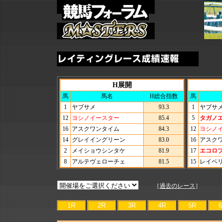
H展開
馬
馬名
H総合指数
馬
1
ヤブサメ
93.3
1
ヤブサ
12
ヨシノイースター
85.4
5
タガノ
16
アスクワンタイム
84.3
12
ヨシノ
14
グレイイングリーン
83.0
16
アスク
2
メイショウシンタケ
81.9
17
エコロ
8
アルテヴェローチェ
81.5
15
レイベ
［
過去のレース
］