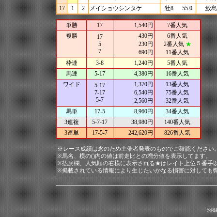
17
1
2
メイショウシンタケ
牡8
55.0
鮫島
単勝
17
1,540円
7番人気
複勝
430円
6番人気
17
5
230円
2番人気
★
7
690円
11番人気
枠連
3-8
1,240円
5番人気
馬連
5-17
4,380円
16番人気
ワイド
1,370円
13番人気
5-17
7-17
6,540円
75番人気
5-7
2,560円
32番人気
馬単
17-5
8,960円
34番人気
3連複
5-7-17
38,980円
140番人気
3連単
17-5-7
242,620円
826番人気
※レース成績は念のため主催者発表のものでご確認ください
※馬名、横の()内の値は前走比との増分値を表示してます。
※払戻欄、人気順の右横に表示される★はレイト上位５番手
※掲載されている情報により生じたいかなる損害に対しても
※掲