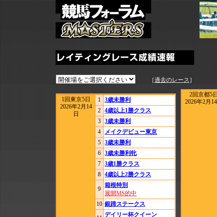
［
過去のレース
］
2回京都5
1回東京5日
1
3歳未勝利
2026年2月1
2026年2月14
2
4歳以上1勝クラス
日
3
3歳未勝利
4
メイクデビュー東京
5
3歳未勝利
6
3歳未勝利牝
7
3歳1勝クラス
8
4歳以上2勝クラス
箱根特別
9
展開MS的中
10
銀蹄ステークス
デイリー杯クイーン